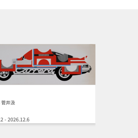
 菅井汲
2 - 2026.12.6
所蔵作品展
第３期 コレク