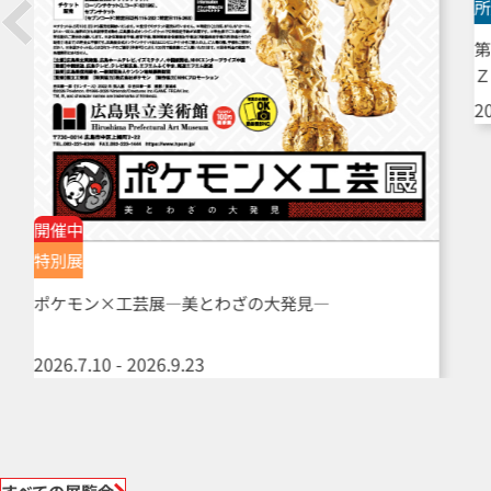
所
第
Ｚ
20
開催中
特別展
ポケモン×工芸展―美とわざの大発見―
2026.7.10 - 2026.9.23