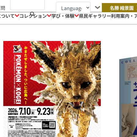
質問
名勝 縮景園
について
コレクション
学び・体験
県民ギャラリー
利用案内・