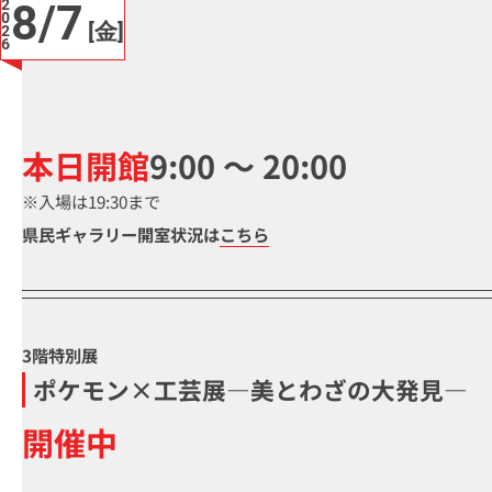
2
8/7
0
[金]
2
6
本日開館
9:00 〜 20:00
※入場は19:30まで
県民ギャラリー開室状況は
こちら
3階特別展
ポケモン×工芸展―美とわざの大発見―
開催中