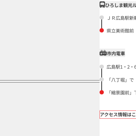
ひろしま観光
ＪＲ広島駅新
県立美術館前
市内電車
広島駅1・2・
「八丁堀」で
「縮景園前」
アクセス情報は