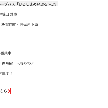
ループバス「ひろしまめいぷる～ぷ」
幹線口 乗車
（縮景園前）停留所下車
6番乗車
「白島線」へ乗り換え
下車すぐ
こちら