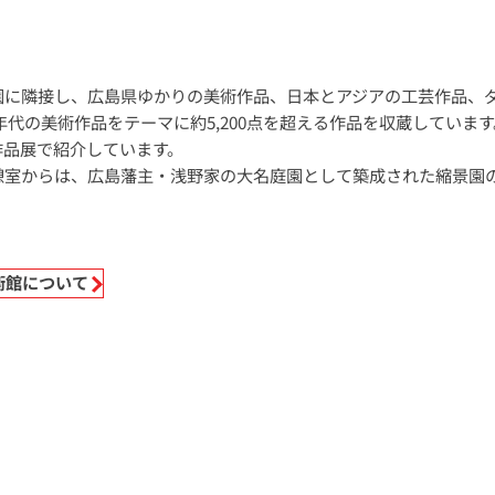
園に隣接し、広島県ゆかりの美術作品、日本とアジアの工芸作品、
30年代の美術作品をテーマに約5,200点を超える作品を収蔵してい
作品展で紹介しています。
憩室からは、広島藩主・浅野家の大名庭園として築成された縮景園
。
術館について