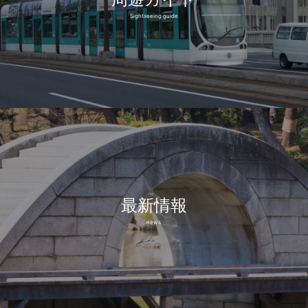
Sightseeing guide
最新情報
news