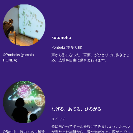
kotonoha
Ponboks(本多大和)
©Ponboks (yamato
声から形になった「言葉」がひとりでに歩きはじ
HONDA)
め、広場を自由に動きまわります。
なげる、あてる、ひろがる
スイッチ
壁に向かってボールを投げてみましょう。ボール
©Switch 協力：名古屋造
が当たった場所から、音や光が次々に広がってい