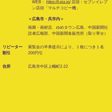
WEB：
https://t.pia.jp/
店頭：セブンイレブ
ン店頭「マルチコピー機」
＜広島市・呉市内＞
画廊・画材店、ゆめタウン広島、中国新聞社
読者広報部、中国新聞各販売所（取り寄せ）
リピーター
展覧会の半券提示により、１枚につき１名
割引
200円引
住所
広島市中区上幟町2-22