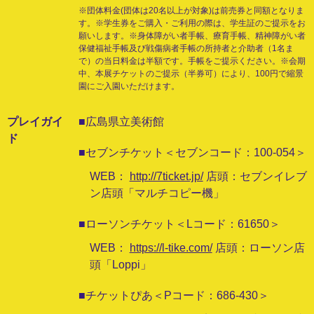
※団体料金(団体は20名以上が対象)は前売券と同額となりま
す。※学生券をご購入・ご利用の際は、学生証のご提示をお
願いします。※身体障がい者手帳、療育手帳、精神障がい者
保健福祉手帳及び戦傷病者手帳の所持者と介助者（1名ま
で）の当日料金は半額です。手帳をご提示ください。※会期
中、本展チケットのご提示（半券可）により、100円で縮景
園にご入園いただけます。
プレイガイ
■広島県立美術館
ド
■セブンチケット＜セブンコード：100-054＞
WEB：
http://7ticket.jp/
店頭：セブンイレブ
ン店頭「マルチコピー機」
■ローソンチケット＜Lコード：61650＞
WEB：
https://l-tike.com/
店頭：ローソン店
頭「Loppi」
■チケットぴあ＜Pコード：686-430＞