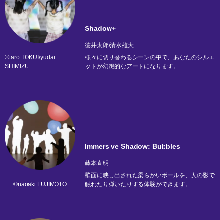
Shadow+
徳井太郎/清水雄大
©taro TOKUI/yudai
様々に切り替わるシーンの中で、あなたのシルエ
SHIMIZU
ットが幻想的なアートになります。
Immersive Shadow: Bubbles
藤本直明
壁面に映し出された柔らかいボールを、人の影で
©naoaki FUJIMOTO
触れたり弾いたりする体験ができます。