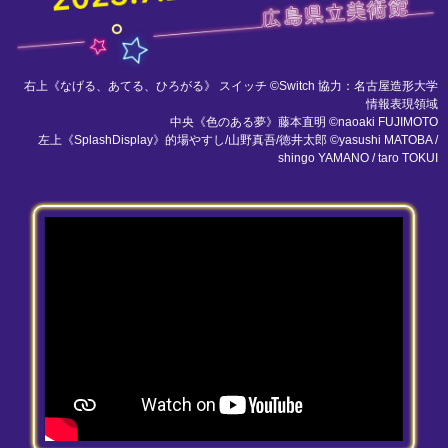
右上《なげる、あてる、ひろがる》 スイッチ ©Switch 協力：名古屋造形大学
情報表現領域
中央《色のある夢》藤本直明 ©naoaki FUJIMOTO
左上《SplashDisplay》的場やすし/山野真吾/徳井太郎 ©yasushi MATOBA /
shingo YAMANO / taro TOKUI