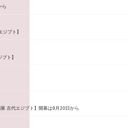
から
エジプト】
ジプト】
展 古代エジプト】開幕は9月20日から