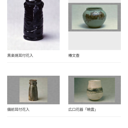
黒楽焼耳付花入
椿文壺
備前耳付花入
広口花器「暁雲」