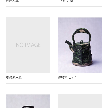
野菜文壷
「四郊」器
楽焼赤水指
綾部写し水注