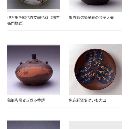
伊万里色絵花卉文輪花鉢（柿右
象嵌彩信楽早春の芸予大壷
衛門様式）
象嵌彩窯変ぎざみ香炉
象嵌彩窯変ばいも大皿