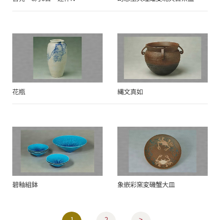
花瓶
縄文真如
碧釉組鉢
象嵌彩窯変磯蟹大皿
1
2
>