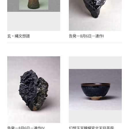
玄・縄文想譜
告発－8月6日－連作I
告発－8月6日－連作IV
幻想玉天瞳耀変北天目茶盌