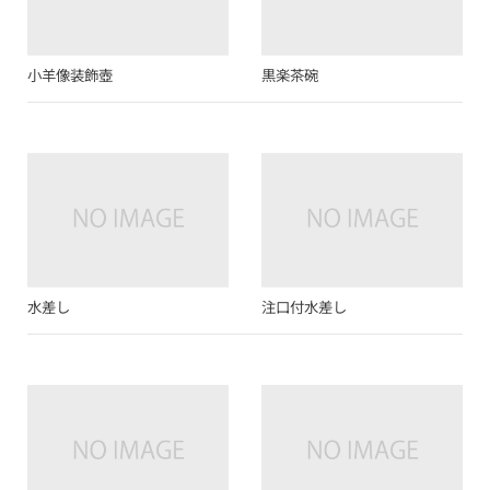
小羊像装飾壺
黒楽茶碗
水差し
注口付水差し