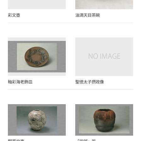
彩文壺
油滴天目茶碗
釉彩海老飾皿
聖徳太子摂政像