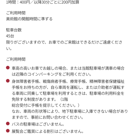
1時間：400円／以降30分ごとに200円加算
ご利用時間
美術館の開館時間に準ずる
駐車台数
45台
限りがございますので、お車でのご来館はできるだけご遠慮くださ
い。
ご利用時間
車高の高いお車でお越しの場合、または当館駐車場が満車の場合
は近隣のコインパーキングをご利用ください。
身体障害者手帳、戦傷病者手帳、療育手帳、精神障害者保健福祉
手帳をお持ちの方が、自ら車両を運転し、または介助者が運転す
る車両に同乗して駐車場を利用するときは、駐車場の利用料金を
免除する制度があります。（1階
総合受付に手帳を提示してください。）
なお、車両の形状等により、地下駐車場に入庫できない場合があり
ますので、事前にお問い合わせください。
バスの駐車場はございません。
展覧会ご鑑賞による割引はございません。