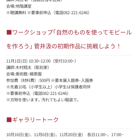
会場:地階講堂
※聴講無料 ※要事前申込（電話082-221-6246）
■ワークショップ｢自然のものを使ってモビール
を作ろう｣ 菅井汲の初期作品に挑戦しよう！
11月1日(日) 10:30~12:00（受付10:00~）
講師:木村翔太（彫刻家）
会場:美術館･縮景園
参加費（材料費）:500円 ※要本展入館券･入園券
※先着10名（小学生以上）小学生は保護者同伴
※要事前申込（電話082-221-6246）
※刃物を使います｡ 汚れてもよい服装で｡
■ギャラリートーク
10月16日(金)、11月6日(金)、11月20日(金) 各日11:00~、17:00~