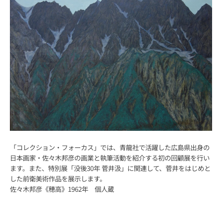
「コレクション・フォーカス」では、青龍社で活躍した広島県出身の
日本画家・佐々木邦彦の画業と執筆活動を紹介する初の回顧展を行い
ます。また、特別展「没後30年 菅井汲」に関連して、菅井をはじめと
した前衛美術作品を展示します。
佐々木邦彦《穂高》1962年 個人蔵