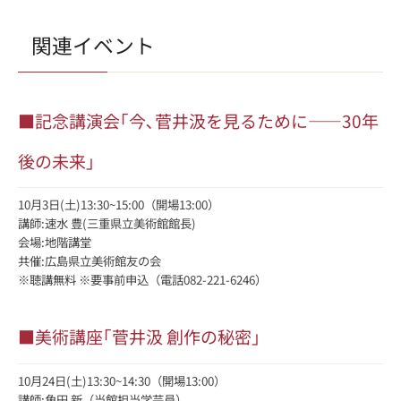
関連イベント
■記念講演会｢今､菅井汲を見るために――30年
後の未来｣
10月3日(土)13:30~15:00（開場13:00）
講師:速水 豊(三重県立美術館館長)
会場:地階講堂
共催:広島県立美術館友の会
※聴講無料 ※要事前申込（電話082-221-6246）
■美術講座｢菅井汲 創作の秘密｣
10月24日(土)13:30~14:30（開場13:00）
講師:角田 新（当館担当学芸員）