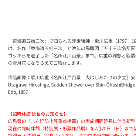
「東海道五拾三次」で知られる浮世絵師・歌川広重（1797－18
は、名作「東海道五拾三次」と晩年の鳥瞰図「五十三次名所図
ゴッホらを魅了した「名所江戸百景」まで、広重の郷愁と叙情
の雪月花になぞらえてご紹介します。
作品画像：歌川広重《名所江戸百景 大はしあたけの夕立》安政4
Utagawa Hiroshige, Sudden Shower over Shin-ŌhashiBridge 
Edo, 1857
【臨時休館 延長のお知らせ】
広島県の「まん延防止等重点措置」の実施期間延長に伴う新型
現在の臨時休館（特別展・所蔵作品展）を2月20日（日）まで
特別展 大広重展（会期：~2/6)は、会期中の再開館が叶わず