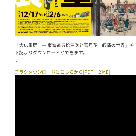
「大広重展 ― 東海道五拾三次と雪月花 叙情の世界」チラ
下記よりダウンロードができます。
↓
チラシダウンロードはこちらから[PDF：２MB]