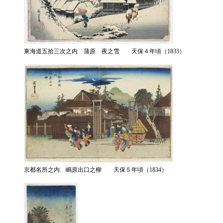
東海道五拾三次之内 蒲原 夜之雪 天保４年頃（1833）
京都名所之内 嶋原出口之柳 天保５年頃（1834）