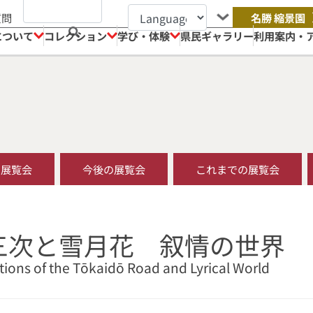
質問
名勝 縮景園
について
コレクション
学び・体験
県民ギャラリー
利用案内・
の展覧会
今後の展覧会
これまでの展覧会
拾三次と雪月花 叙情の世界
ations of the Tōkaidō Road and Lyrical World