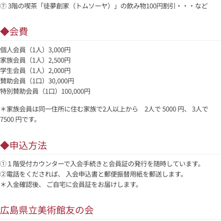
⑦ 3階の喫茶「徒夢創家（トムソーヤ）」の飲み物100円割引・・・など
◆会費
個人会員（1人）3,000円
家族会員（1人）2,500円
学生会員（1人）2,000円
賛助会員（1口）30,000円
特別賛助会員（1口）100,000円
＊家族会員は同一住所に住む家族で2人以上から 2人で 5000 円、 3人で
7500 円です。
◆申込方法
①１階受付カウンターで入会手続きと会員証の発行を随時しています。
②電話をくだされば、 入会申込書と郵便振替用紙を郵送します。
＊入金確認後、 ご自宅に会員証をお届けします。
広島県立美術館友の会