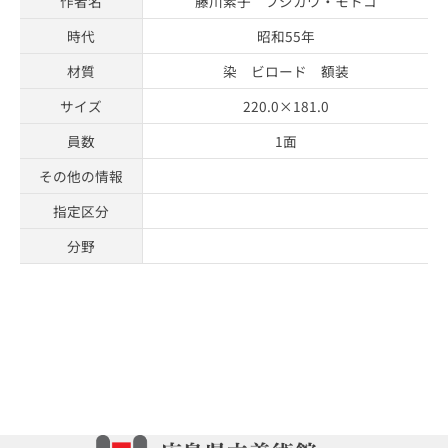
作者名
藤川素子 フジカワ・モトコ
時代
昭和55年
材質
染 ビロード 額装
サイズ
220.0×181.0
員数
1面
その他の情報
指定区分
分野