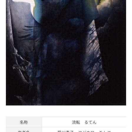
名称
流転 るてん