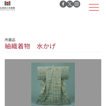
所蔵品
紬織着物 水かげ