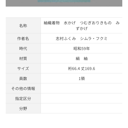
紬織着物 水かげ つむぎおりきもの み
名称
ずかげ
作者名
志村ふくみ シムラ・フクミ
時代
昭和59年
材質
絹 紬
サイズ
裄66.4 丈169.6
員数
1領
その他の情報
指定区分
分野