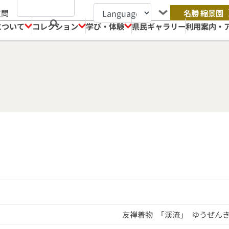
質問
名勝 縮景園
について
コレクション
学び・体験
県民ギャラリー
利用案内・
友禅着物 ｢渓流｣ ゆうぜん