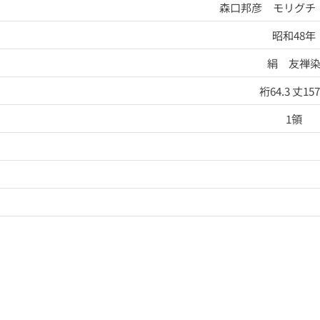
森口邦彦 モリグチ
昭和48年
絹 友禅
裄64.3 丈157
1領