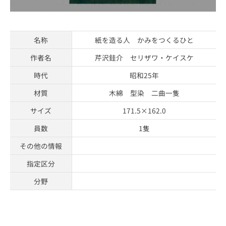
名称
紙を造る人 かみをつくるひと
作者名
芹沢銈介 セリザワ・ケイスケ
時代
昭和25年
材質
木綿 型染 二曲一隻
サイズ
171.5×162.0
員数
1隻
その他の情報
指定区分
分野