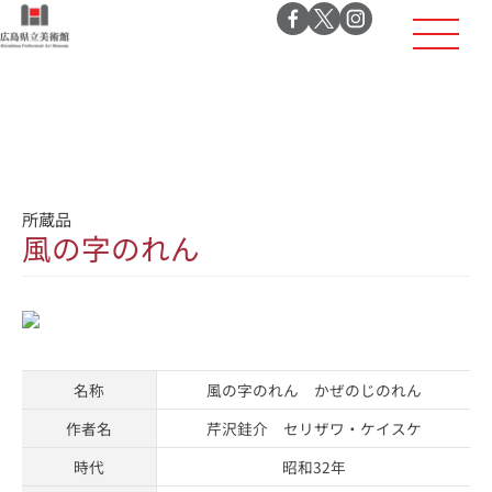
所蔵品
風の字のれん
名称
風の字のれん かぜのじのれん
作者名
芹沢銈介 セリザワ・ケイスケ
時代
昭和32年