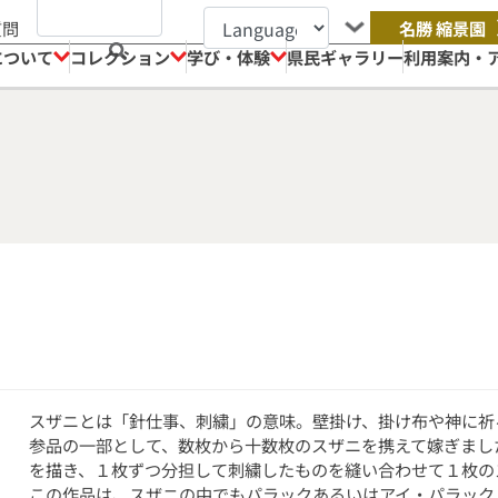
質問
名勝 縮景園
について
コレクション
学び・体験
県民ギャラリー
利用案内・
スザニとは「針仕事、刺繍」の意味。壁掛け、掛け布や神に祈
参品の一部として、数枚から十数枚のスザニを携えて嫁ぎまし
を描き、１枚ずつ分担して刺繍したものを縫い合わせて１枚の
この作品は、スザニの中でもパラックあるいはアイ・パラック