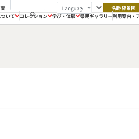
質問
名勝 縮景園
について
コレクション
学び・体験
県民ギャラリー
利用案内・