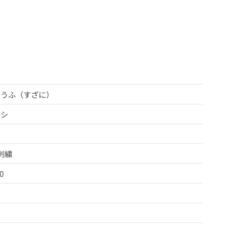
ゅうふ（すざに）
ルシ
刺繍
0