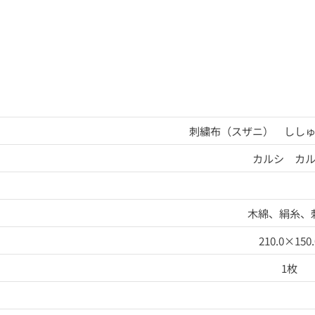
刺繍布（スザニ） しし
カルシ カ
木綿、絹糸、
210.0×150.
1枚