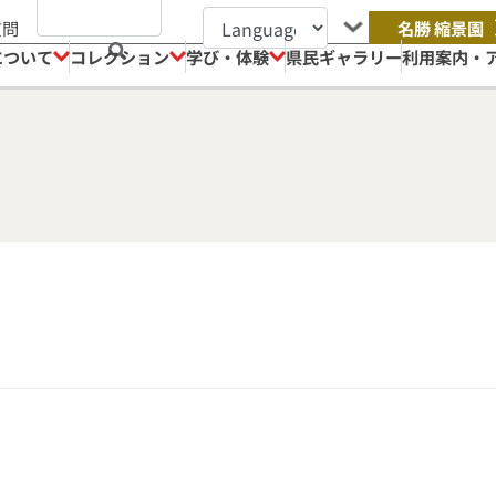
質問
名勝 縮景園
について
コレクション
学び・体験
県民ギャラリー
利用案内・