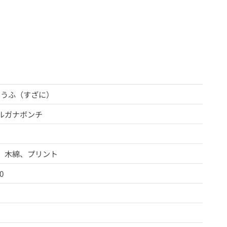
ゅうふ（すざに）
ルガナボンチ
）木綿、プリント
0