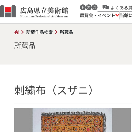
よくある
展覧会・イベント
当館
所蔵作品検索
所蔵品
所蔵品
刺繍布（スザニ）