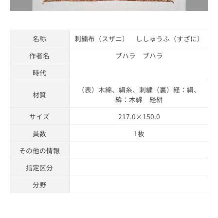
名称
刺繍布（スザニ） ししゅうふ（すざに）
作者名
ブハラ ブハラ
時代
（表）木綿、絹糸、刺繍（裏）経：絹、
材質
緯：木綿 経絣
サイズ
217.0×150.0
員数
1枚
その他の情報
指定区分
分野