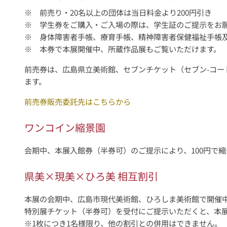
※ 前売り・20名以上の団体は当日料金より200円引き
※ 学生券をご購入・ご入場の際は、学生証のご提示をお
※ 身体障害者手帳、療育手帳、精神障害者保健福祉手帳
※ 本券で本展開催中、所蔵作品展もご覧いただけます。
前売券は、広島県立美術館、セブンチケット（セブン-コード
ます。
前売券販売委託先はこちらから
ワンコイン縮景園
会期中、本展入館券（半券可）のご提示により、100円で
県美×現美×ひろ美 相互割引
本展の会期中、広島市現代美術館、ひろしま美術館で開催中
特別展チケット（半券可）を受付にご提示いただくと、本展
※1枚につき1名様限り、他の割引との併用はできません。