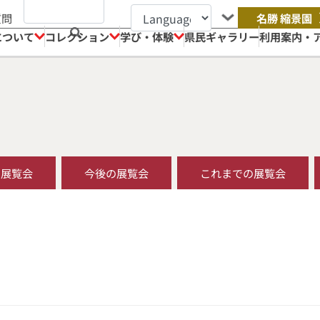
質問
名勝 縮景園
について
コレクション
学び・体験
県民ギャラリー
利用案内・
の展覧会
今後の展覧会
これまでの展覧会
る