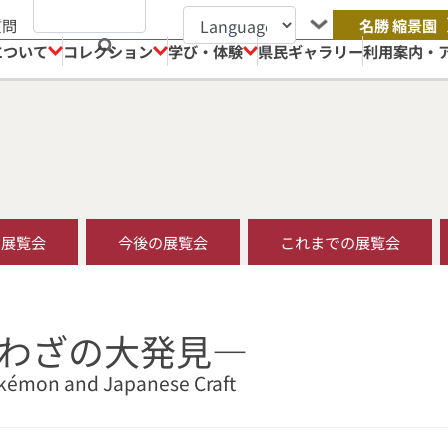
質問
名勝 縮景園
について
コレクション
学び・体験
県民ギャラリー
利用案内・
の展覧会
今後の展覧会
これまでの展覧会
わざの大発見―
kémon and Japanese Craft