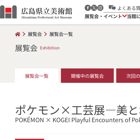
よくある
展覧会・イベント
当館
展覧会
展覧会一覧
展覧会
Exhibition
展覧会一覧
開催中の展覧会
次回
ポケモン×工芸展―美と
POKÉMON × KOGEI Playful Encounters of Po