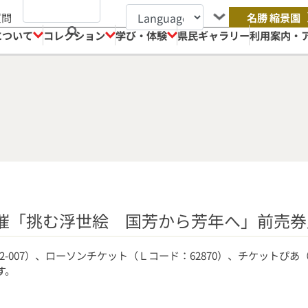
質問
名勝 縮景園
について
コレクション
学び・体験
県民ギャラリー
利用案内・
開催「挑む浮世絵 国芳から芳年へ」前売
-007）、ローソンチケット（Ｌコード：62870）、チケットぴあ（
す。