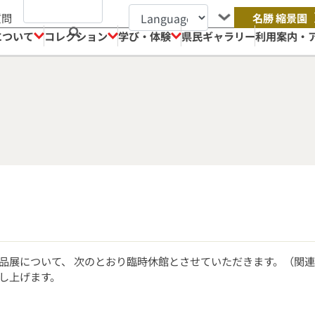
質問
名勝 縮景園
について
コレクション
学び・体験
県民ギャラリー
利用案内・
品展について、 次のとおり臨時休館とさせていただきます。（関
し上げます。