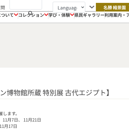
質問
名勝 縮景園
について
コレクション
学び・体験
県民ギャラリー
利用案内・
ン博物館所蔵 特別展 古代エジプト】
催します。
、11月7日、 11月21日
11月17日