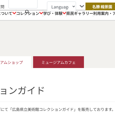
質問
名勝 縮景園
について
コレクション
学び・体験
県民ギャラリー
利用案内・
アムショップ
ミュージアムカフェ
ョンガイド
プにて「広島県立美術館コレクションガイド」を販売しております