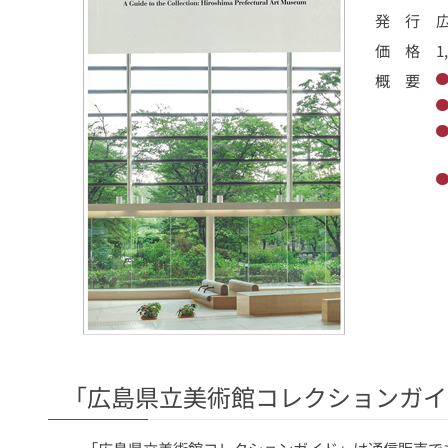
発 行
価 格
1
概 要
「広島県立美術館コレクションガイ