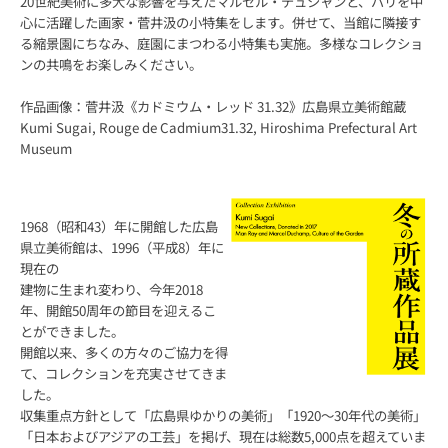
20世紀美術に多大な影響を与えたマルセル・デュシャンと、パリを中
心に活躍した画家・菅井汲の小特集をします。併せて、当館に隣接す
る縮景園にちなみ、庭園にまつわる小特集も実施。多様なコレクショ
ンの共鳴をお楽しみください。
作品画像：菅井汲《カドミウム・レッド 31.32》広島県立美術館蔵
Kumi Sugai, Rouge de Cadmium31.32, Hiroshima Prefectural Art
Museum
1968（昭和43）年に開館した広島
県立美術館は、1996（平成8）年に
現在の
建物に生まれ変わり、今年2018
年、開館50周年の節目を迎えるこ
とができました。
開館以来、多くの方々のご協力を得
て、コレクションを充実させてきま
した。
収集重点方針として「広島県ゆかりの美術」「1920～30年代の美術」
「日本およびアジアの工芸」を掲げ、現在は総数5,000点を超えていま