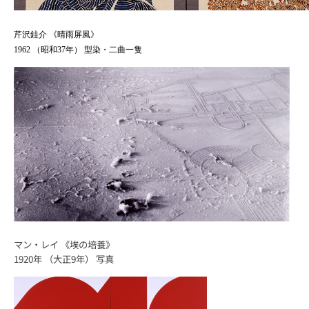
芹沢銈介 《晴雨屏風》
1962 （昭和37年） 型染・二曲一隻
マン・レイ 《埃の培養》
1920年 （大正9年） 写真