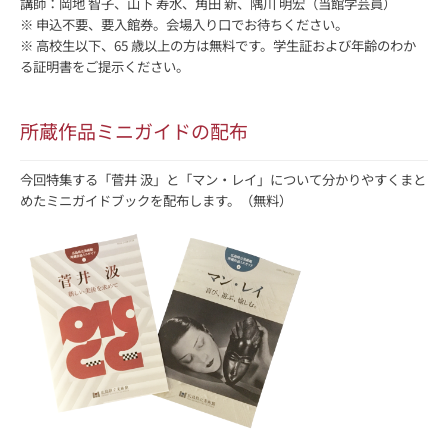
講師：岡地 智子、山下 寿水、角田 新、隅川 明宏（当館学芸員）
※ 申込不要、要入館券。会場入り口でお待ちください。
※ 高校生以下、65 歳以上の方は無料です。学生証および年齢のわか
る証明書をご提示ください。
所蔵作品ミニガイドの配布
今回特集する「菅井 汲」と「マン・レイ」について分かりやすくまと
めたミニガイドブックを配布します。（無料）